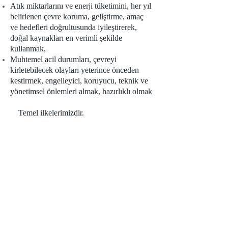
Atık miktarlarını ve enerji tüketimini, her yıl
belirlenen çevre koruma, geliştirme, amaç
ve hedefleri doğrultusunda iyileştirerek,
doğal kaynakları en verimli şekilde
kullanmak,
Muhtemel acil durumları, çevreyi
kirletebilecek olayları yeterince önceden
kestirmek, engelleyici, koruyucu, teknik ve
yönetimsel önlemleri almak, hazırlıklı olmak
Temel ilkelerimizdir.
+90 507 9190506
teknik@arilazer.com
+90 216 3972757
Arı
Lazer
Ahşap bağlantı elemanları
Kavakpınar Mahallesi Tandoğan Caddesi
142/2 Pendik/İstanbul