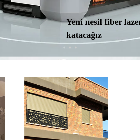
Yeni nesil fiber laze
katacağız