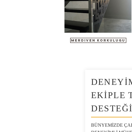
MERDıVEN KORKULUGU
DENEYİ
EKİPLE 
DESTEĞ
BÜNYEMİZDE ÇA