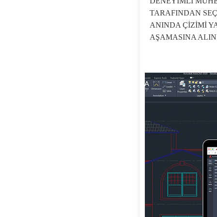
DENEYİMLİ MÜH
TARAFINDAN SEÇ
ANINDA ÇİZİMİ Y
AŞAMASINA ALINI