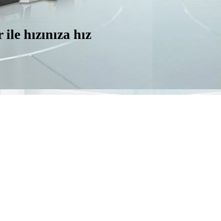
r ile hızınıza hız